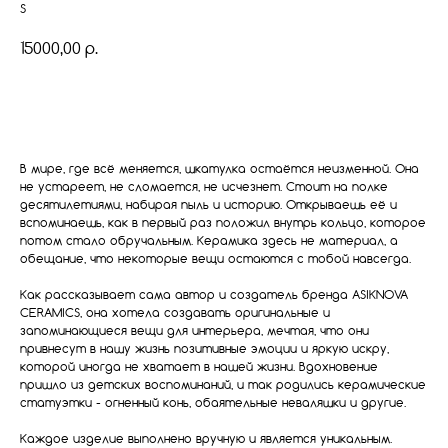
S
р.
15000,00
Купить
В мире, где всё меняется, шкатулка остаётся неизменной. Она
не устареет, не сломается, не исчезнет. Стоит на полке
десятилетиями, набирая пыль и историю. Открываешь её и
вспоминаешь, как в первый раз положил внутрь кольцо, которое
потом стало обручальным. Керамика здесь не материал, а
обещание, что некоторые вещи остаются с тобой навсегда.
Как рассказывает сама автор и создатель бренда ASIKNOVA
CERAMICS, она хотела создавать оригинальные и
запоминающиеся вещи для интерьера, мечтая, что они
привнесут в нашу жизнь позитивные эмоции и яркую искру,
которой иногда не хватает в нашей жизни. Вдохновение
пришло из детских воспоминаний, и так родились керамические
статуэтки - огненный конь, обаятельные неваляшки и другие.
Каждое изделие выполнено вручную и является уникальным.