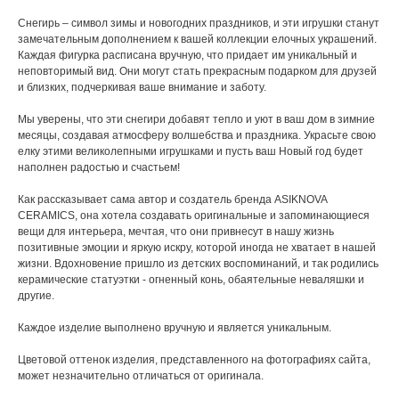
Снегирь – символ зимы и новогодних праздников, и эти игрушки станут
замечательным дополнением к вашей коллекции елочных украшений.
Каждая фигурка расписана вручную, что придает им уникальный и
неповторимый вид. Они могут стать прекрасным подарком для друзей
и близких, подчеркивая ваше внимание и заботу.
Мы уверены, что эти снегири добавят тепло и уют в ваш дом в зимние
месяцы, создавая атмосферу волшебства и праздника. Украсьте свою
елку этими великолепными игрушками и пусть ваш Новый год будет
наполнен радостью и счастьем!
Как рассказывает сама автор и создатель бренда ASIKNOVA
CERAMICS, она хотела создавать оригинальные и запоминающиеся
вещи для интерьера, мечтая, что они привнесут в нашу жизнь
позитивные эмоции и яркую искру, которой иногда не хватает в нашей
жизни. Вдохновение пришло из детских воспоминаний, и так родились
керамические статуэтки - огненный конь, обаятельные неваляшки и
другие.
Каждое изделие выполнено вручную и является уникальным.
Цветовой оттенок изделия, представленного на фотографиях сайта,
может незначительно отличаться от оригинала.