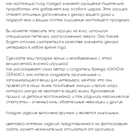
как настоящий плод. Каждый элемент украшения тщательно
проработан, что добавляет ему особого шарма. Эта игрушка
станет отличным дополнением к декору вашего дома и
подарит вам и вашим гостям ощущение настоящего праздника.
Вы можете повесить эту игрушку на елку, используя
специальную петельку, расположенную сверху. Она также
будет отлично смотреться в качестве элемента декора
интерьера в любое время года.
Сделайте ваш праздник ярким и незабываемым с этой
великолепной елочной игрушкой!
Как рассказывает сама автор и создатель бренда ASIKNOVA
CERAMICS, она хотела создавать оригинальные и
запоминающиеся вещи для интерьера, мечтая, что они
привнесут в нашу жизнь позитивные эмоции и яркую искру,
которой иногда не хватает в нашей жизни. Вдохновение
пришло из детских воспоминаний, и так родились керамические
статуэтки - огненный конь, обаятельные неваляшки и другие.
Каждое изделие выполнено вручную и является уникальным.
Цветовой оттенок изделия, представленного на фотографиях
сайта, может незначительно отличаться от оригинала.