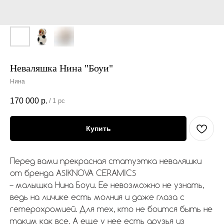
Неваляшка Нина "Боуи"
Нина
170 000
р.
/
1 pc
Купить
Перед вами прекрасная статуэтка неваляшки
от бренда ASIKNOVA CERAMICS
– малышка Нина Боуи. Ее невозможно не узнать,
ведь на личике есть молния и даже глаза с
гетерохромией. Для тех, кто не боится быть не
таким как все. А еще у нее есть друзья из