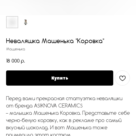
Неваляшка Машенька "Коровка"
Машенька
18 000
р.
Купить
Перед вами прекрасная статуэтка неваляшки
от бренда ASIKNOVA CERAMICS
– малышка Машенька Коровка. Представьте себе
черно-белую коровку, как в рекламе про самый
вкусный шоколад. И вот Машенька тоже
примерила этот костюм.