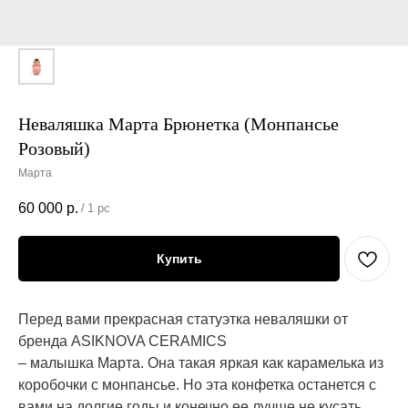
Неваляшка Марта Брюнетка (Монпансье
Розовый)
Марта
60 000
р.
/
1 pc
Купить
Перед вами прекрасная статуэтка неваляшки от
бренда ASIKNOVA CERAMICS
– малышка Марта. Она такая яркая как карамелька из
коробочки с монпансье. Но эта конфетка останется с
вами на долгие годы и конечно ее лучше не кусать.