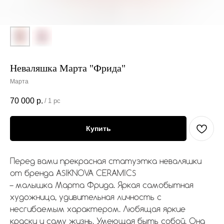
Неваляшка Марта "Фрида"
Марта
70 000
р.
/
1 pc
Купить
Перед вами прекрасная статуэтка неваляшки
от бренда ASIKNOVA CERAMICS
– малышка Марта Фрида. Яркая самобытная
художница, удивительная личность с
несгибаемым характером. Любящая яркие
краски и саму жизнь. Умеющая быть собой. Она