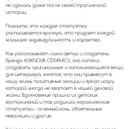
не сдалась даже после своей трагической
истории.
Помните, что каждая статуэтка
расписывается вручную, что придает каждой
малышке индивидуальность и характер.
Как рассказывает сама автор и создатель
бренда ASIKNOVA CERAMICS, она хотела
создавать оригинальные и запоминающиеся вещи
для интерьера, мечтая, что они привнесут в
нашу жизнь позитивные эмоции и яркую искру,
которой иногда не хватает в нашей деловой
жизни. Вдохновение пришло из детских
воспоминаний и так родились керамические
статуэтки - огненный конь, обаятельные
неваляшки и другие.