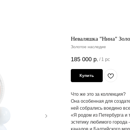
Неваляшка "Нина" Золо
Золотое наследие
185 000
р.
/
1 pc
Купить
Что же это за коллекция?
Она особенная для созда
ней собрались воедино все 
«Я родом из Петербурга и 
эстетику любимого города 
каналов и Балтийского мо