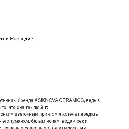
тое Наследие
тельницы бренда ASIKNOVA CERAMICS, ведь в
то, что она так любит:
тонким цветочным принтом я хотела передать
– его туманам, белым ночам, водам рек и
ря, красным северным ягодам и золотым