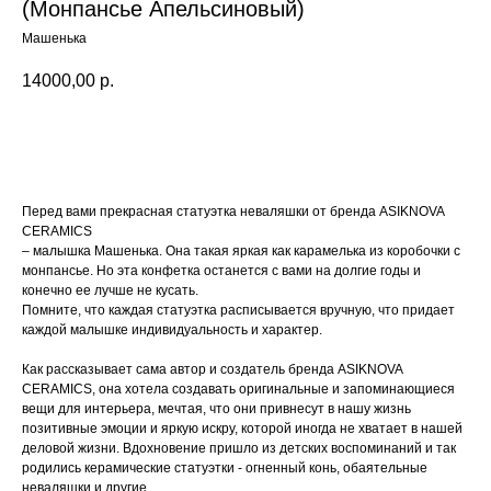
(Монпансье Апельсиновый)
Машенька
14000,00
р.
Купить
Перед вами прекрасная статуэтка неваляшки от бренда ASIKNOVA
CERAMICS
– малышка Машенька. Она такая яркая как карамелька из коробочки с
монпансье. Но эта конфетка останется с вами на долгие годы и
конечно ее лучше не кусать.
Помните, что каждая статуэтка расписывается вручную, что придает
каждой малышке индивидуальность и характер.
Как рассказывает сама автор и создатель бренда ASIKNOVA
CERAMICS, она хотела создавать оригинальные и запоминающиеся
вещи для интерьера, мечтая, что они привнесут в нашу жизнь
позитивные эмоции и яркую искру, которой иногда не хватает в нашей
деловой жизни. Вдохновение пришло из детских воспоминаний и так
родились керамические статуэтки - огненный конь, обаятельные
неваляшки и другие.