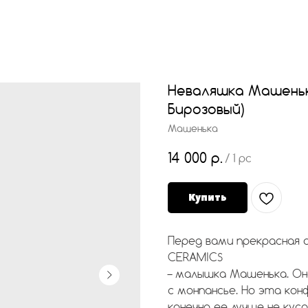
Неваляшка Машень
Бирозовый)
Машенька
14 000
р.
/
1 pc
Купить
Перед вами прекрасная 
CERAMICS
– малышка Машенька. Она
с монпансье. Но эта кон
конечно ее лучше не куса