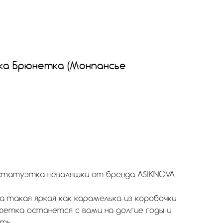
ка Брюнетка (Монпансье
статуэтка неваляшки от бренда ASIKNOVA
 такая яркая как карамелька из коробочки
фетка останется с вами на долгие годы и
ть.