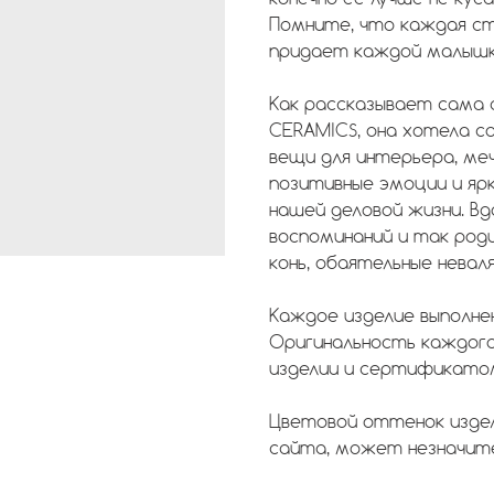
Помните, что каждая с
придает каждой малышк
Как рассказывает сама 
CERAMICS, она хотела с
вещи для интерьера, меч
позитивные эмоции и ярк
нашей деловой жизни. В
воспоминаний и так род
конь, обаятельные неваля
Каждое изделие выполнен
Оригинальность каждого
изделии и сертификато
Цветовой оттенок изде
сайта, может незначите