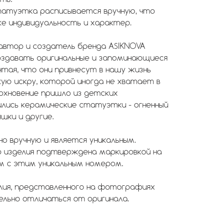
татуэтка расписывается вручную, что
е индивидуальность и характер.
автор и создатель бренда ASIKNOVA
оздавать оригинальные и запоминающиеся
тая, что они привнесут в нашу жизнь
ую искру, которой иногда не хватает в
дохновение пришло из детских
ились керамические статуэтки - огненный
шки и другие.
о вручную и является уникальным.
 изделия подтверждена маркировкой на
м с этим уникальным номером.
лия, представленного на фотографиях
льно отличаться от оригинала.