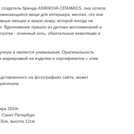
 и создатель бренда ASIKNOVA CERAMICS, она хотела
поминающиеся вещи для интерьера, мечтая, что они
ивные эмоции и яркую искру, которой иногда не
и. Вдохновение пришло из детских воспоминаний и
атуэтки - огненный конь, обаятельные неваляшки и
учную и является уникальным. Оригинальность
а маркировкой на изделии и сертификатом с этим
едставленного на фотографиях сайта, может
оригинала.
яра 2024г
, Санкт-Петербург
23см, высота 12см