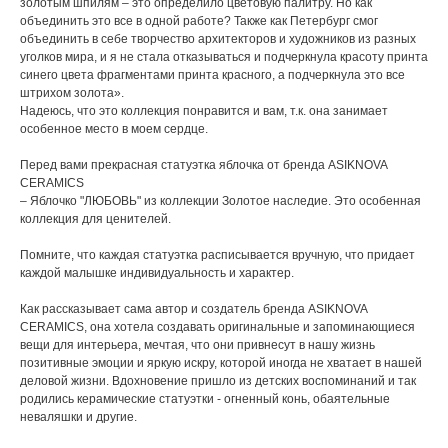
золотым шпилям – это определило цветовую палитру. Но как
объединить это все в одной работе? Также как Петербург смог
объединить в себе творчество архитекторов и художников из разных
уголков мира, и я не стала отказываться и подчеркнула красоту принта
синего цвета фрагментами принта красного, а подчеркнула это все
штрихом золота».
Надеюсь, что это коллекция понравится и вам, т.к. она занимает
особенное место в моем сердце.
Перед вами прекрасная статуэтка яблочка от бренда ASIKNOVA
CERAMICS
– Яблочко "ЛЮБОВЬ" из коллекции Золотое наследие. Это особенная
коллекция для ценителей.
Помните, что каждая статуэтка расписывается вручную, что придает
каждой малышке индивидуальность и характер.
Как рассказывает сама автор и создатель бренда ASIKNOVA
CERAMICS, она хотела создавать оригинальные и запоминающиеся
вещи для интерьера, мечтая, что они привнесут в нашу жизнь
позитивные эмоции и яркую искру, которой иногда не хватает в нашей
деловой жизни. Вдохновение пришло из детских воспоминаний и так
родились керамические статуэтки - огненный конь, обаятельные
неваляшки и другие.