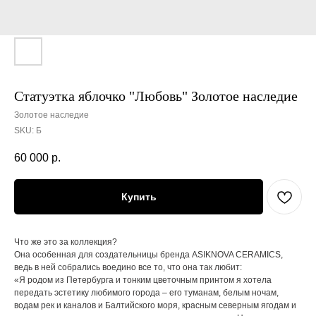
Статуэтка яблочко "Любовь" Золотое наследие
Золотое наследие
SKU:
Б
60 000
р.
Купить
Что же это за коллекция?
Она особенная для создательницы бренда ASIKNOVA CERAMICS,
ведь в ней собрались воедино все то, что она так любит:
«Я родом из Петербурга и тонким цветочным принтом я хотела
передать эстетику любимого города – его туманам, белым ночам,
водам рек и каналов и Балтийского моря, красным северным ягодам и